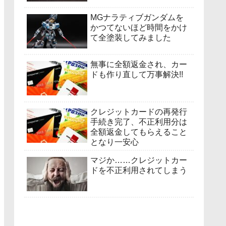
MGナラティブガンダムを
かつてないほど時間をかけ
て全塗装してみました
無事に全額返金され、カー
ドも作り直して万事解決!!
クレジットカードの再発行
手続き完了、不正利用分は
全額返金してもらえること
となり一安心
マジか……クレジットカー
ドを不正利用されてしまう