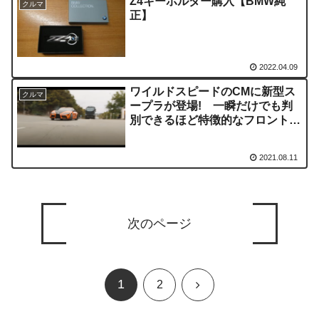
Z4キーホルダー購入【BMW純
クルマ
正】
2022.04.09
ワイルドスピードのCMに新型ス
クルマ
ープラが登場! 一瞬だけでも判
別できるほど特徴的なフロントデ
ザイン
2021.08.11
次のページ
1
次
2
へ